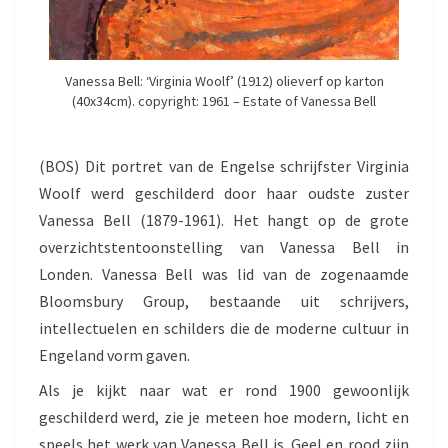
J
H
E
I
Vanessa Bell: ‘Virginia Woolf’ (1912) olieverf op karton
D
(40x34cm). copyright: 1961 – Estate of Vanessa Bell
(BOS) Dit portret van de Engelse schrijfster Virginia
Woolf werd geschilderd door haar oudste zuster
Vanessa Bell (1879-1961). Het hangt op de grote
overzichtstentoonstelling van Vanessa Bell in
Londen. Vanessa Bell was lid van de zogenaamde
Bloomsbury Group, bestaande uit schrijvers,
intellectuelen en schilders die de moderne cultuur in
Engeland vorm gaven.
Als je kijkt naar wat er rond 1900 gewoonlijk
geschilderd werd, zie je meteen hoe modern, licht en
speels het werk van Vanessa Bell is. Geel en rood zijn