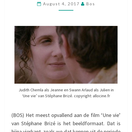
August 4, 2017
Bos
E
H
U
I
D
Judith Chemla als Jeanne en Swann Arlaud als Julien in
‘Une vie’ van Stéphane Brizé. copyright: allocine.fr
(BOS) Het meest opvallend aan de film ‘Une vie’
van Stéphane Brizé is het beeldformaat. Dat is
bijna vierkant, zoals we dat kennen uit de periode