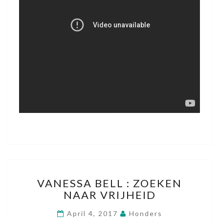
V
VANESSA BELL : ZOEKEN
A
NAAR VRIJHEID
N
E
April 4, 2017
Honders
S