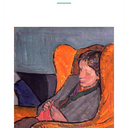
S
A
B
E
L
L
:
Z
O
E
K
E
N
N
A
A
R
V
R
I