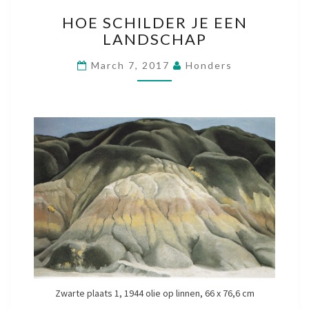
H
HOE SCHILDER JE EEN
O
LANDSCHAP
E
S
March 7, 2017
Honders
C
H
I
L
D
E
R
J
E
E
E
N
L
A
N
Zwarte plaats 1, 1944 olie op linnen, 66 x 76,6 cm
D