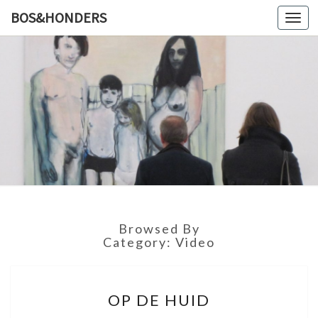
BOS&HONDERS
Toggl
navig
BOS&HO
Kunstlog
Browsed By
Category: Video
O
OP DE HUID
P
D