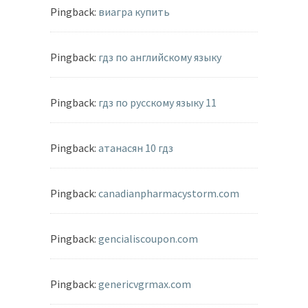
Pingback:
виагра купить
Pingback:
гдз по английскому языку
Pingback:
гдз по русскому языку 11
Pingback:
атанасян 10 гдз
Pingback:
canadianpharmacystorm.com
Pingback:
gencialiscoupon.com
Pingback:
genericvgrmax.com