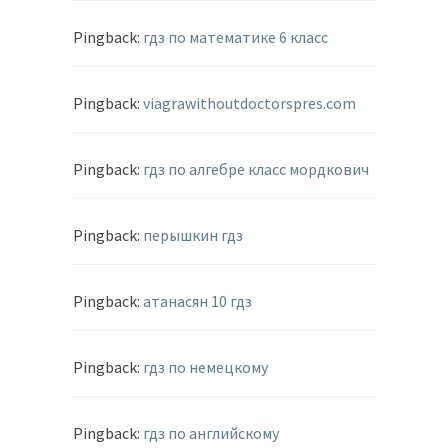
Pingback:
гдз по математике 6 класс
Pingback:
viagrawithoutdoctorspres.com
Pingback:
гдз по алгебре класс мордкович
Pingback:
перышкин гдз
Pingback:
атанасян 10 гдз
Pingback:
гдз по немецкому
Pingback:
гдз по английскому