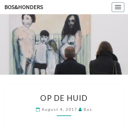
BOS&HONDERS
Toggl
navig
BOS&HO
Kunstlog
O
OP DE HUID
P
D
August 4, 2017
Bos
E
H
U