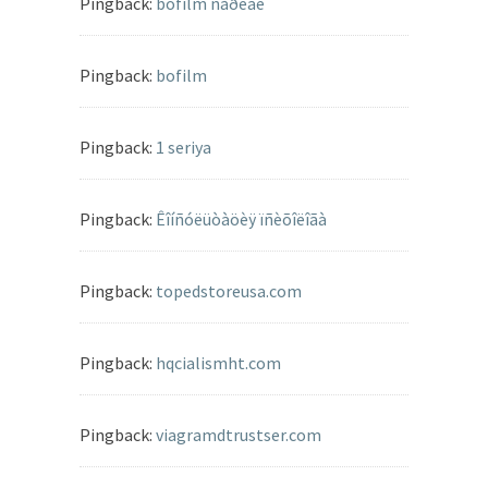
Pingback:
bofilm ñåðèàë
Pingback:
bofilm
Pingback:
1 seriya
Pingback:
Êîíñóëüòàöèÿ ïñèõîëîãà
Pingback:
topedstoreusa.com
Pingback:
hqcialismht.com
Pingback:
viagramdtrustser.com