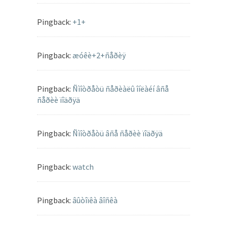
Pingback:
+1+
Pingback:
æóêè+2+ñåðèÿ
Pingback:
Ñìîòðåòü ñåðèàëû îíëàéí âñå
ñåðèè ïîäðÿä
Pingback:
Ñìîòðåòü âñå ñåðèè ïîäðÿä
Pingback:
watch
Pingback:
âûòîïêà âîñêà