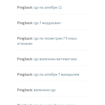
Pingback:
гдз по алгебре 11
Pingback:
гдз 7 мордкович
Pingback:
гдз по геометрии 7 9 класс
атанасян
Pingback:
гдз виленкин математика
Pingback:
гдз по алгебре 7 макарычев
Pingback:
виленкин гдз