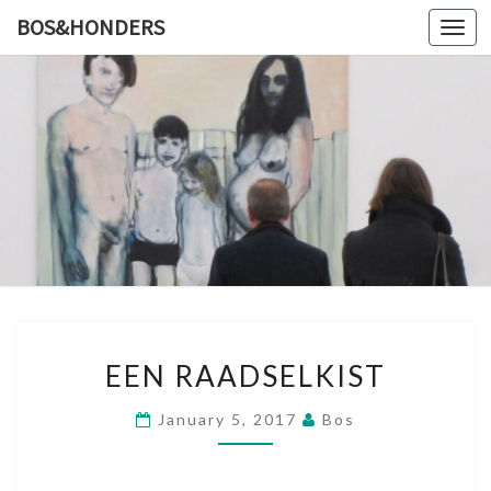
BOS&HONDERS
Toggl
navig
BOS&HO
Kunstlog
E
EEN RAADSELKIST
E
N
January 5, 2017
Bos
R
A
A